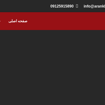
09125915890
info@aran
صفحه اصلی
خ