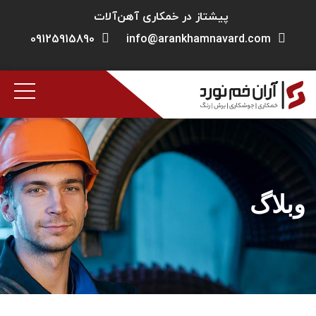
پیشتاز در خمکاری آهن‌آلات
09125915890
info@arankhamnavard.com
وبلاگ