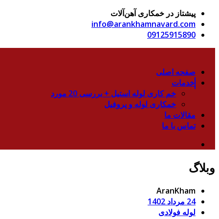
پیشتاز در خمکاری آهن‌آلات
info@arankhamnavard.com
09125915890
صفحه اصلی
خدمات
خم کاری لوله استیل + بررسی 20 مورد
خمکاری لوله و پروفیل
مقالات ما
تماس با ما
وبلاگ
AranKham
24 مرداد 1402
لوله فولادی