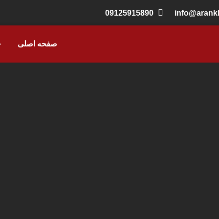
09125915890
info@aran
صفحه اصلی
خ