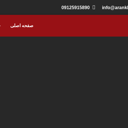
09125915890
info@aran
صفحه اصلی
خ