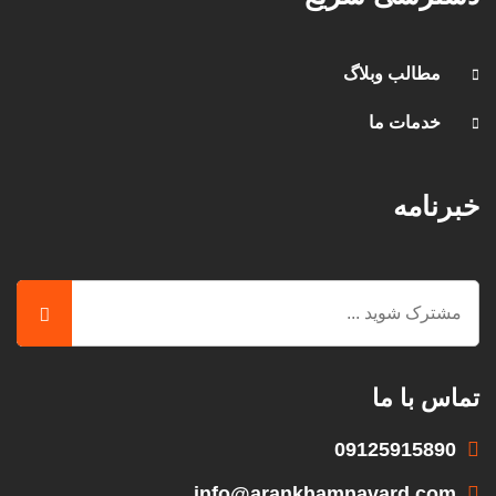
مطالب وبلاگ
خدمات ما
خبرنامه
تماس با ما
09125915890
info@arankhamnavard.com