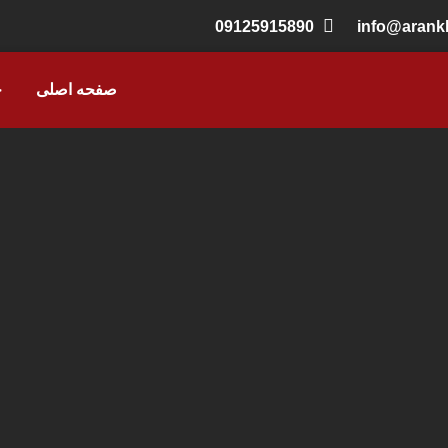
09125915890
info@aran
صفحه اصلی
خ