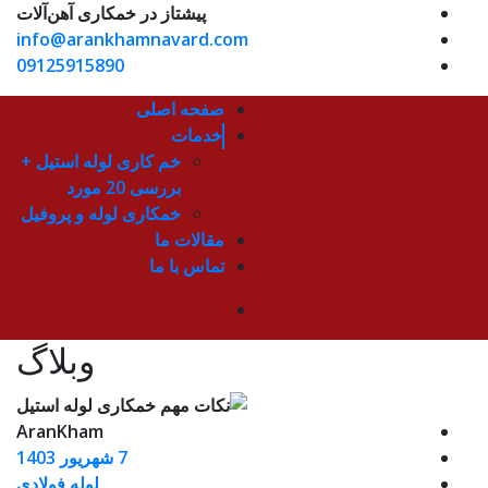
پیشتاز در خمکاری آهن‌آلات
info@arankhamnavard.com
09125915890
صفحه اصلی
خدمات
خم کاری لوله استیل +
بررسی 20 مورد
خمکاری لوله و پروفیل
مقالات ما
تماس با ما
وبلاگ
AranKham
7 شهریور 1403
لوله فولادی