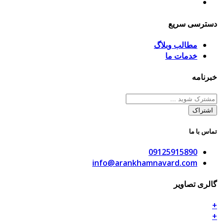
دسترسی سریع
مطالب وبلاگ
خدمات ما
خبرنامه
تماس با ما
09125915890
info@arankhamnavard.com
گالری تصاویر
+
+