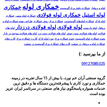
خمکاری لوله
خمکاری
لوله و پروفیل
خمکاری دقیق ورق آلومینیوم
لوله استیل
خمکاری لوله فولادی
خمکاری لوله مسی
خمکاری
لوله نازک
خمکاری لوله‌های آلومینیومی
خمکاری ورق
روش خمکاری
طراحی بهینه خمکاری لوله و
لوله فولادی
لوله فولادی درزدار
پروفیل
لوله داربست
لوله های
فولادی
لوله های فولادی بدون جوش
لوله های فولادی بدون درز
لوله های فولادی موجود در بازار
نحوه خمکاری لوله الومینیوم
نحوه خمکاری ورق
نورد لوله نازک
کاربرد خمکاری ورق
کاربردهای
خمکاری لوله و پروفیل در صنعت
کاربردهای خمکاری ورق آلومینیوم در صنعت
از ما بپرسید :)
09127085325
گروه صنعتی آران خم نورد، با بیش از 15 سال تجربه در زمینه
خمکاری و نورد کاری با پیشرفته‌ترین دستگاه ها و دقیق ترین
خدمات همواره پاسخگوی نیاز های صنعتی در سرتاسر ایران عزیز
بوده است.