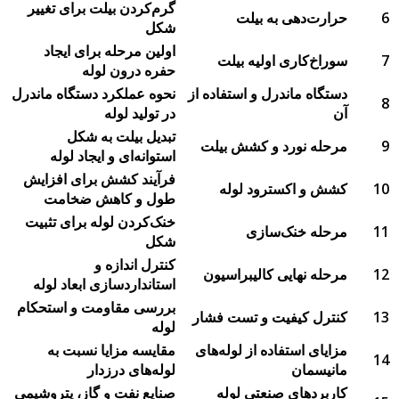
گرم‌کردن بیلت برای تغییر
6
حرارت‌دهی به بیلت
شکل
اولین مرحله برای ایجاد
7
سوراخ‌کاری اولیه بیلت
حفره درون لوله
دستگاه ماندرل و استفاده از
نحوه عملکرد دستگاه ماندرل
8
آن
در تولید لوله
تبدیل بیلت به شکل
9
مرحله نورد و کشش بیلت
استوانه‌ای و ایجاد لوله
فرآیند کشش برای افزایش
10
کشش و اکسترود لوله
طول و کاهش ضخامت
خنک‌کردن لوله برای تثبیت
11
مرحله خنک‌سازی
شکل
کنترل اندازه و
12
مرحله نهایی کالیبراسیون
استانداردسازی ابعاد لوله
بررسی مقاومت و استحکام
13
کنترل کیفیت و تست فشار
لوله
مزایای استفاده از لوله‌های
مقایسه مزایا نسبت به
14
مانیسمان
لوله‌های درزدار
کاربردهای صنعتی لوله
صنایع نفت و گاز، پتروشیمی