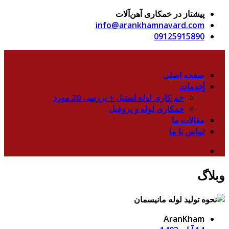
پیشتاز در خمکاری آهن‌آلات
info@arankhamnavard.com
09125915890
صفحه اصلی
خدمات
خم کاری لوله استیل + بررسی 20 مورد
خمکاری لوله و پروفیل
مقالات ما
تماس با ما
وبلاگ
AranKham