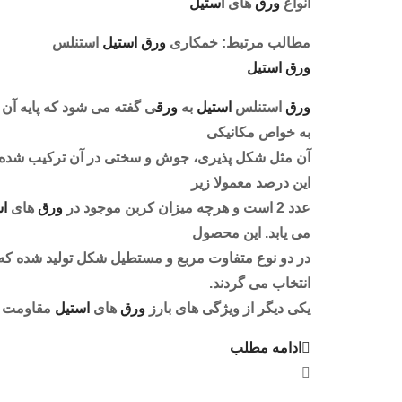
انواع
ورق
های
استيل
مطالب مرتبط: خمکاری
ورق
استيل
استنلس
ورق
استيل
ورق
استنلس
استيل
به
ورق
ی گفته می شود که پایه آن آ
به خواص مکانیکی
آن مثل شکل پذیری، جوش و سختی در آن ترکیب شده ا
این درصد معمولا زیر
عدد 2 است و هرچه میزان کربن موجود در
ورق
های
اس
می یابد. این محصول
در دو نوع متفاوت مربع و مستطیل شکل تولید شده که هر 
انتخاب می گردند.
یکی دیگر از ویژگی های بارز
ورق
های
استيل
مقاومت بسی
ادامه مطلب