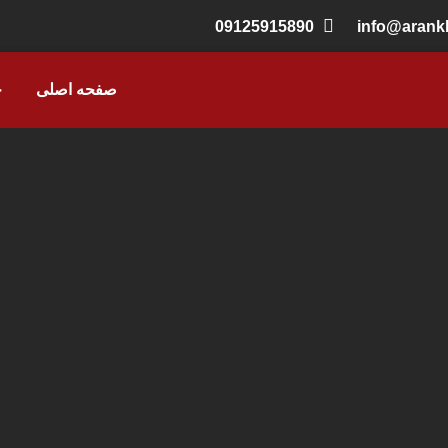
09125915890
info@aran
صفحه اصلی
خ