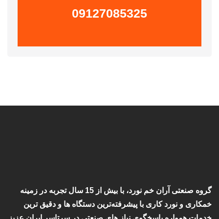
09127085325
گروه صنعتی آران خم نورد، با بیش از 15 سال تجربه در زمینه
خمکاری و نورد کاری با پیشرفته‌ترین دستگاه ها و دقیق ترین
خدمات همواره پاسخگوی نیاز های صنعتی در سرتاسر ایران عزیز